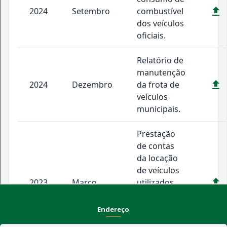
Endereço
Rua Praça Frei Damião, SN - Centro - CEP 58.830-000