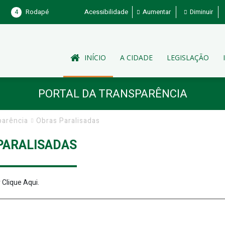
4
Rodapé
Acessibilidade
Aumentar
Diminuir
INÍCIO
A CIDADE
LEGISLAÇÃO
PORTAL DA TRANSPARÊNCIA
parência
Obras Paralisadas
PARALISADAS
r
Clique Aqui
.