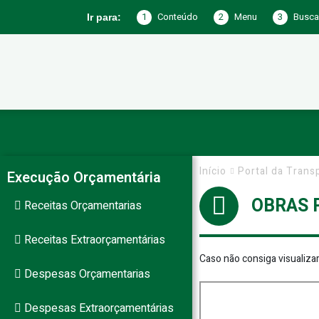
1
Conteúdo
2
Menu
3
Busca
Ir para:
Prefeitura
de
Início
Portal da Trans
Execução Orçamentária
OBRAS 
Receitas Orçamentarias
Jericó
Receitas Extraorçamentárias
Caso não consiga visualiza
Despesas Orçamentarias
–
Despesas Extraorçamentárias