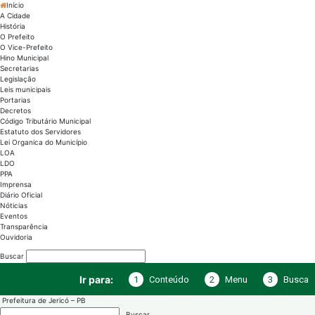
Início
A Cidade
História
O Prefeito
O Vice-Prefeito
Hino Municipal
Secretarias
Legislação
Leis municipais
Portarias
Decretos
Código Tributário Municipal
Estatuto dos Servidores
Lei Organica do Município
LOA
LDO
PPA
Imprensa
Diário Oficial
Nóticias
Eventos
Transparência
Ouvidoria
Buscar
1
Conteúdo
2
Menu
3
Busca
Ir para:
Prefeitura de Jericó – PB