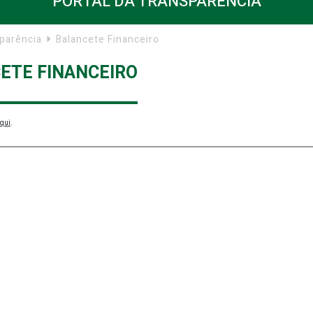
PORTAL DA TRANSPARÊNCIA
sparência
Balancete Financeiro
ETE FINANCEIRO
Aqui
.