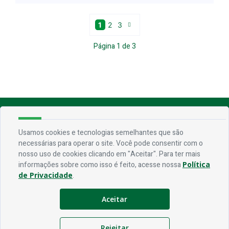
1
2
3
Página
1
de
3
Endereço
Usamos cookies e tecnologias semelhantes que são
Rua Praça Frei Damião, SN - Centro - CEP 58.830-000
necessárias para operar o site. Você pode consentir com o
nosso uso de cookies clicando em "Aceitar". Para ter mais
informações sobre como isso é feito, acesse nossa
Política
Contato
de Privacidade
.
Telefone:
(83) 3435-1087
Email:
ouvidoria@jerico.pb.gov.br
Aceitar
Horário De Funcionamento
Rejeitar