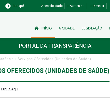
4
Rodapé
Acessibilidade
Aumentar
Diminuir
INÍCIO
A CIDADE
LEGISLAÇÃO
PORTAL DA TRANSPARÊNCIA
parência
Serviços Oferecidos (Unidades de Saúde)
OS OFERECIDOS (UNIDADES DE SAÚDE)
r
Clique Aqui
.