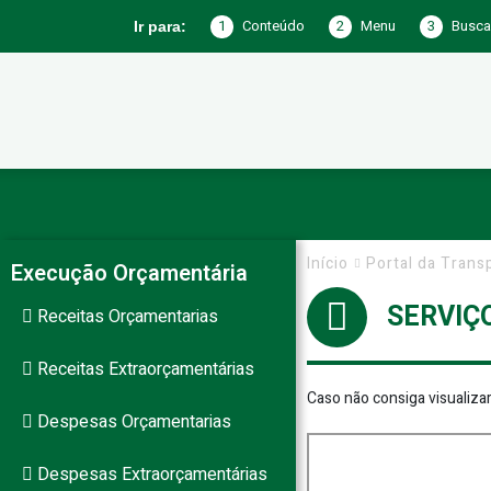
1
Conteúdo
2
Menu
3
Busca
Ir para:
Prefeitura
de
Início
Portal da Trans
Execução Orçamentária
SERVIÇ
Receitas Orçamentarias
Jericó
Receitas Extraorçamentárias
Caso não consiga visualiza
Despesas Orçamentarias
–
Despesas Extraorçamentárias