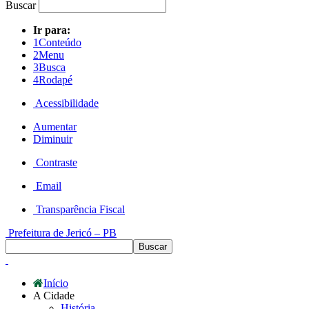
Buscar
Ir para:
1
Conteúdo
2
Menu
3
Busca
4
Rodapé
Acessibilidade
Aumentar
Diminuir
Contraste
Email
Transparência Fiscal
Prefeitura de Jericó – PB
Início
A Cidade
História