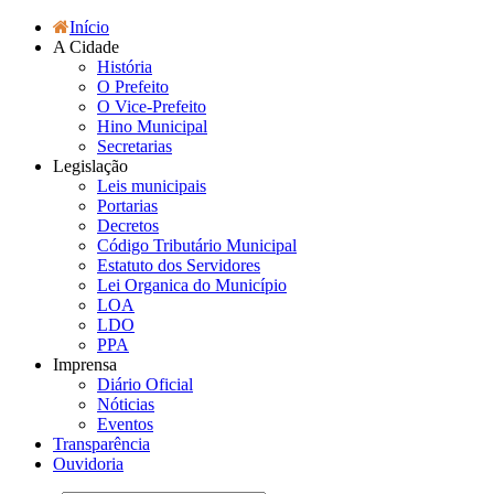
Início
A Cidade
História
O Prefeito
O Vice-Prefeito
Hino Municipal
Secretarias
Legislação
Leis municipais
Portarias
Decretos
Código Tributário Municipal
Estatuto dos Servidores
Lei Organica do Município
LOA
LDO
PPA
Imprensa
Diário Oficial
Nóticias
Eventos
Transparência
Ouvidoria