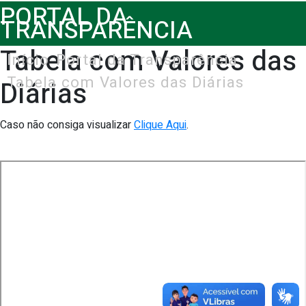
PORTAL DA
TRANSPARÊNCIA
Tabela com Valores das
Início
Portal da Transparência
Tabela com Valores das Diárias
Diárias
Caso não consiga visualizar
Clique Aqui
.