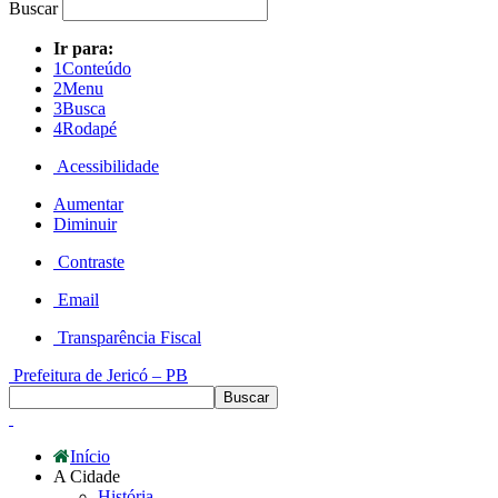
Buscar
Ir para:
1
Conteúdo
2
Menu
3
Busca
4
Rodapé
Acessibilidade
Aumentar
Diminuir
Contraste
Email
Transparência Fiscal
Prefeitura de Jericó – PB
Início
A Cidade
História