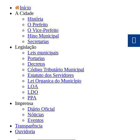
Início
A Cidade
História
O Prefeito
O Vice-Prefeito
Hino Municipal
Secretarias
Legislação
Leis municipais
Portarias
Decretos
Código Tributário Municipal
Estatuto dos Servidores
Lei Organica do Município
LOA
LDO
PPA
Imprensa
Diário Oficial
Nóticias
Eventos
Transparência
Ouvidoria