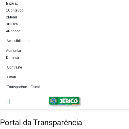
Ir para:
1
Conteúdo
2
Menu
3
Busca
4
Rodapé
Acessibilidade
Aumentar
Diminuir
Contraste
Email
Transparência Fiscal
Portal da Transparência