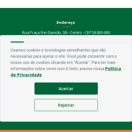
Endereço
Rua Praça Frei Damião, SN - Centro - CEP 58.830-000
Contato
Usamos cookies e tecnologias semelhantes que são
necessárias para operar o site. Você pode consentir com o
Telefone:
(83) 3435-1087
nosso uso de cookies clicando em "Aceitar". Para ter mais
Email:
ouvidoria@jerico.pb.gov.br
informações sobre como isso é feito, acesse nossa
Política
de Privacidade
.
Horário De Funcionamento
Expediente:
De segunda à sexta, das 08h às 13h
Aceitar
Redes Socias
Rejeitar