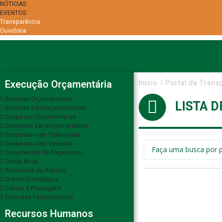
NÓTICIAS
EVENTOS
Transparência
Ouvidoria
Execução Orçamentária
Início
Portal da Trans
Receitas Orçamentarias
LISTA 
Receitas Extraorçamentárias
Despesas Orçamentarias
Despesas Extraorçamentárias
Despesas com Publicidade
Despesas com Veículos
Documentos de Pagamento
Dívida Ativa
Renúncias de Receita
Ordem Cronológica
Diárias e Passagens
Emendas Parlamentares
Recursos Humanos