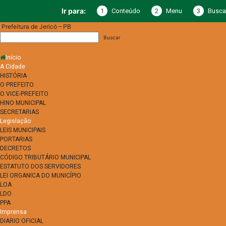
1
Conteúdo
2
Menu
3
Busca
Ir para:
Prefeitura de Jericó – PB
Início
A Cidade
HISTÓRIA
O PREFEITO
O VICE-PREFEITO
HINO MUNICIPAL
SECRETARIAS
Legislação
LEIS MUNICIPAIS
PORTARIAS
DECRETOS
CÓDIGO TRIBUTÁRIO MUNICIPAL
ESTATUTO DOS SERVIDORES
LEI ORGANICA DO MUNICÍPIO
LOA
LDO
PPA
Imprensa
DIARIO OFICIAL