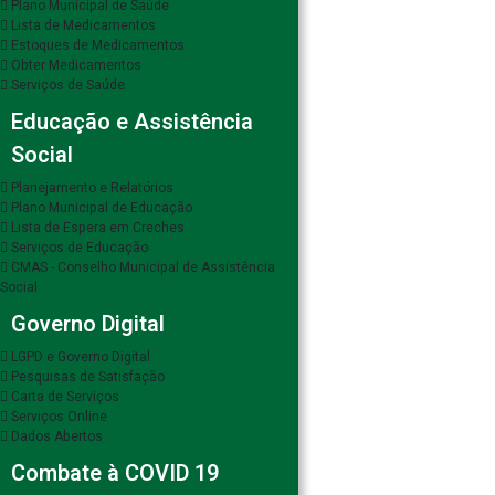
Plano Municipal de Saúde
Lista de Medicamentos
Estoques de Medicamentos
Obter Medicamentos
Serviços de Saúde
Educação e Assistência
Social
Planejamento e Relatórios
Plano Municipal de Educação
Lista de Espera em Creches
Serviços de Educação
CMAS - Conselho Municipal de Assistência
Social
Governo Digital
LGPD e Governo Digital
Pesquisas de Satisfação
Carta de Serviços
Serviços Online
Dados Abertos
Combate à COVID 19