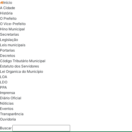
Início
A Cidade
História
O Prefeito
O Vice-Prefeito
Hino Municipal
Secretarias
Legislação
Leis municipais
Portarias
Decretos
Código Tributário Municipal
Estatuto dos Servidores
Lei Organica do Município
LOA
LDO
PPA
Imprensa
Diário Oficial
Nóticias
Eventos
Transparência
Ouvidoria
Buscar