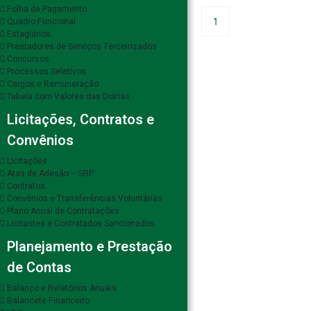
Folha de Pagamento
Quadro Funcional
1
Estagiários
Prestadores de Serviços Terceirizados
Concursos
Processos Seletivos
Cargos e Remuneração
Tabela com Valores das Diárias
Licitações, Contratos e
Convênios
Licitações
Atas de Adesão – SRP
Contratos
Convênios e Transferências Voluntárias
Plano Anual de Contratações
Licitantes e Contratados Sancionados
Planejamento e Prestação
de Contas
Balanço e Relatórios Anuais
Balancete Financeiro