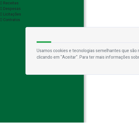
Receitas
Despesas
Licitações
Contratos
Usamos cookies e tecnologias semelhantes que são n
clicando em "Aceitar". Para ter mais informações sob