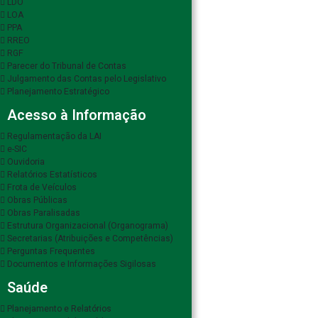
LDO
LOA
PPA
RREO
RGF
Parecer do Tribunal de Contas
Julgamento das Contas pelo Legislativo
Planejamento Estratégico
Acesso à Informação
Regulamentação da LAI
e-SIC
Ouvidoria
Relatórios Estatísticos
Frota de Veículos
Obras Públicas
Obras Paralisadas
Estrutura Organizacional (Organograma)
Secretarias (Atribuições e Competências)
Perguntas Frequentes
Documentos e Informações Sigilosas
Saúde
Planejamento e Relatórios