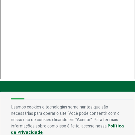
Endereço
Rua Praça Frei Damião, SN - Centro - CEP
Usamos cookies e tecnologias semelhantes que são
necessárias para operar o site. Você pode consentir com o
58.830-000
nosso uso de cookies clicando em "Aceitar". Para ter mais
informações sobre como isso é feito, acesse nossa
Política
de Privacidade
.
Contato