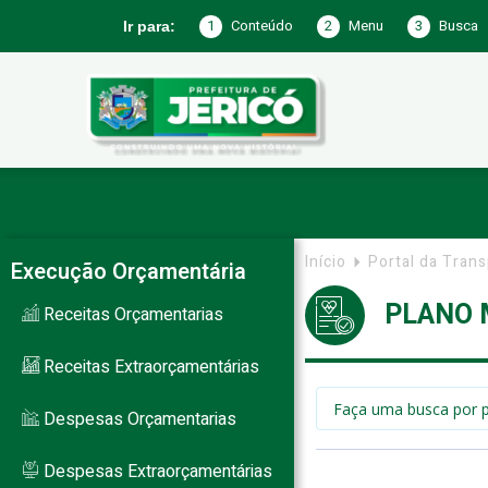
1
Conteúdo
2
Menu
3
Busca
Ir para:
Prefeitura
de
Início
Portal da Tran
Execução Orçamentária
PLANO 
Receitas Orçamentarias
Jericó
Receitas Extraorçamentárias
Despesas Orçamentarias
–
Despesas Extraorçamentárias