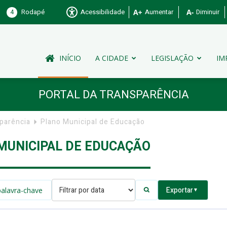
4
Rodapé
Acessibilidade
Aumentar
Diminuir
INÍCIO
A CIDADE
LEGISLAÇÃO
IM
PORTAL DA TRANSPARÊNCIA
sparência
Plano Municipal de Educação
MUNICIPAL DE EDUCAÇÃO
Exportar
▼