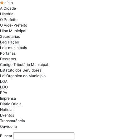
Início
A Cidade
História
O Prefeito
O Vice-Prefeito
Hino Municipal
Secretarias
Legislação
Leis municipais
Portarias
Decretos
Código Tributário Municipal
Estatuto dos Servidores
Lei Organica do Município
LOA
LDO
PPA
Imprensa
Diário Oficial
Nóticias
Eventos
Transparência
Ouvidoria
Buscar