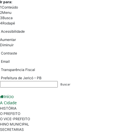
Ir para:
1
Conteúdo
2
Menu
3
Busca
4
Rodapé
Acessibilidade
Aumentar
Diminuir
Contraste
Email
Transparência Fiscal
Prefeitura de Jericó – PB
Início
A Cidade
HISTÓRIA
O PREFEITO
O VICE-PREFEITO
HINO MUNICIPAL
SECRETARIAS