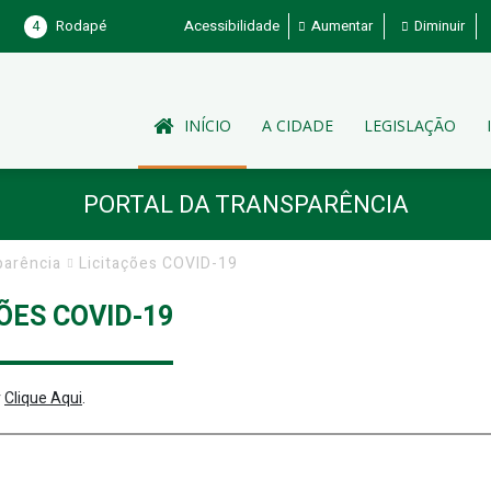
4
Rodapé
Acessibilidade
Aumentar
Diminuir
INÍCIO
A CIDADE
LEGISLAÇÃO
PORTAL DA TRANSPARÊNCIA
parência
Licitações COVID-19
ÕES COVID-19
r
Clique Aqui
.