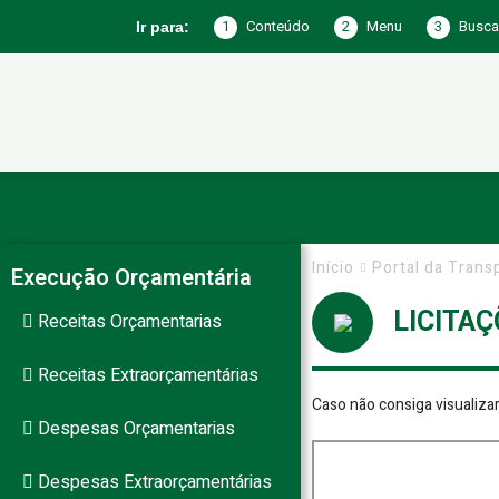
1
Conteúdo
2
Menu
3
Busca
Ir para:
Prefeitura
de
Início
Portal da Trans
Execução Orçamentária
LICITAÇ
Receitas Orçamentarias
Jericó
Receitas Extraorçamentárias
Caso não consiga visualiza
Despesas Orçamentarias
–
Despesas Extraorçamentárias