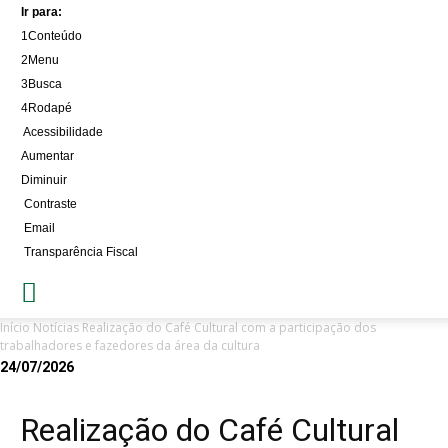
Ir para:
1
Conteúdo
2
Menu
3
Busca
4
Rodapé
Acessibilidade
Aumentar
Diminuir
Contraste
Email
Transparência Fiscal
Início
Notícias
Realização do Café Cultural com a participação dos
trabalhadores e fazedores da área da cultura
24/07/2026
Realização do Café Cultural