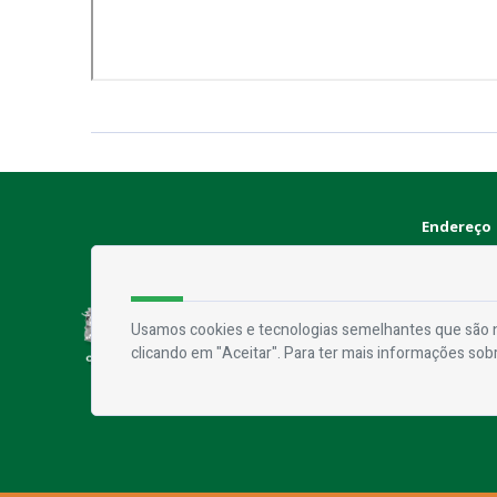
Endereço
Rua Praça F
Contato
Usamos cookies e tecnologias semelhantes que são n
clicando em "Aceitar". Para ter mais informações sob
Telefone:
Email:
ouvi