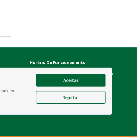
Horário De Funcionamento
Expediente:
De segunda à sexta, das 08h às 13h
Aceitar
Redes Socias
 cookies
es
Rejeitar
ão
ade