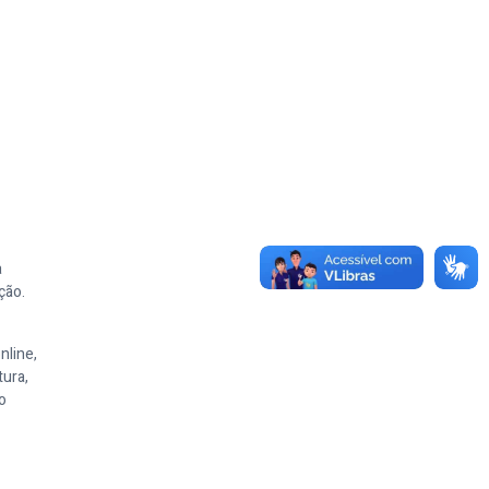
a
ção.
nline,
tura,
o