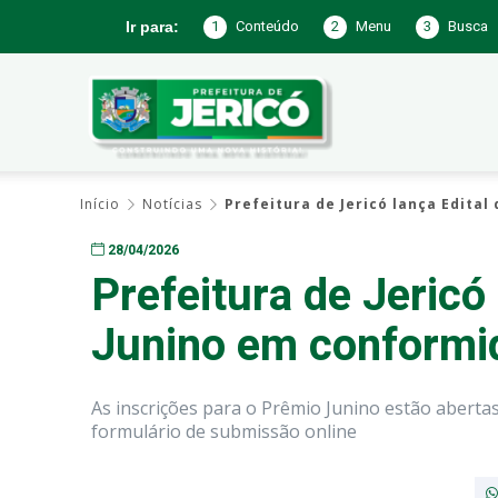
1
Conteúdo
2
Menu
3
Busca
Ir para:
Prefeitura
Início
Notícias
Prefeitura de Jericó lança Edita
de
28/04/2026
Prefeitura de Jericó
Junino em conformid
Jericó
As inscrições para o Prêmio Junino estão abertas
formulário de submissão online
–